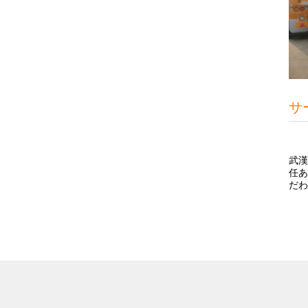
サ
武漢
任あ
だわ