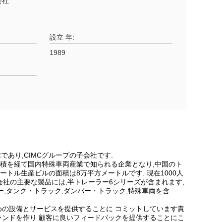
会社
設立 年:
1989
であり,CIMCグループの子会社です.
蓄積を経て国内特殊車両産業で知られる企業となり,中国のト
メートル生産ビルの面積は8万平方メートルです. 現在1000人
会社の主要な製品には,半トレーラー6シリーズが含まれます,
,タンク・トラック,ダンパー・トラック,特殊車両を含
めの設備とサービスを提供することに コミットしています責
ランドを作り 顧客に良いフィードバックを提供することにこ