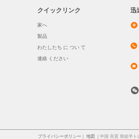
クイックリンク
迅
家へ
製品
わたしたち に つい て
連絡 ください
プライバシーポリシー
|
地図
| 中国 良質 骨組半トレーラ