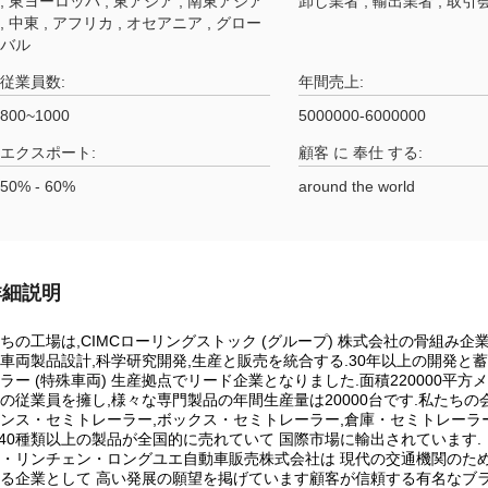
, 東ヨーロッパ , 東アジア , 南東アジア
卸し業者 , 輸出業者 , 取引
, 中東 , アフリカ , オセアニア , グロー
バル
従業員数:
年間売上:
800~1000
5000000-6000000
エクスポート:
顧客 に 奉仕 する:
50% - 60%
around the world
詳細説明
ちの工場は,CIMCローリングストック (グループ) 株式会社の骨組み企業
車両製品設計,科学研究開発,生産と販売を統合する.30年以上の開発と
ラー (特殊車両) 生産拠点でリード企業となりました.面積220000平方
の従業員を擁し,様々な専門製品の年間生産量は20000台です.私たちの
ンス・セミトレーラー,ボックス・セミトレーラー,倉庫・セミトレーラー
140種類以上の製品が全国的に売れていて 国際市場に輸出されています.
・リンチェン・ロングユエ自動車販売株式会社は 現代の交通機関のた
る企業として 高い発展の願望を掲げています顧客が信頼する有名なブ