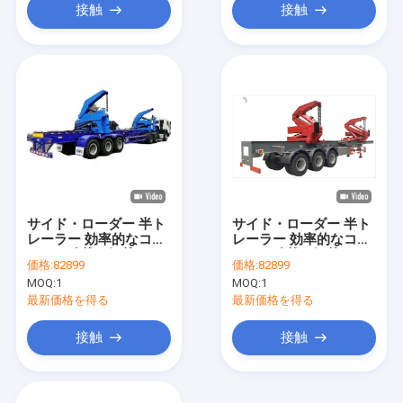
接触
接触
サイド・ローダー 半ト
サイド・ローダー 半ト
レーラー 効率的なコン
レーラー 効率的なコン
テナの積載と卸載のた
テナの積載と卸載のた
価格:
82899
価格:
82899
めに最適化 安定性と安
めに最適化 安定性と安
MOQ:
1
MOQ:
1
全性が向上
全性が向上
最新価格を得る
最新価格を得る
接触
接触