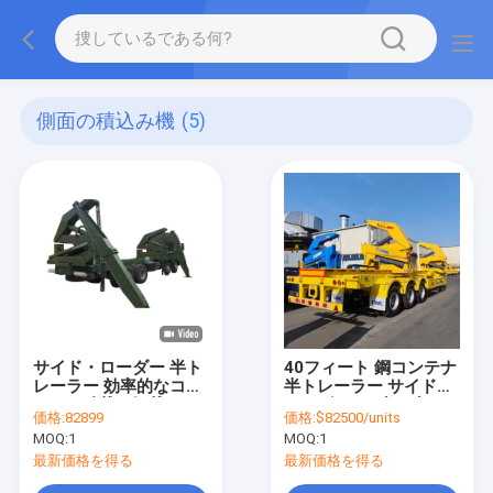
側面の積込み機
(5)
サイド・ローダー 半ト
40フィート 鋼コンテナ
レーラー 効率的なコン
半トレーラー サイド・
テナの積載と卸載のた
ローダー ワブコブレー
価格:
82899
価格:
$82500/units
めに最適化 安定性と安
キシステム
MOQ:
1
MOQ:
1
全性が向上
最新価格を得る
最新価格を得る