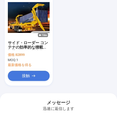
サイド・ローダー コン
テナの効率的な積載と
卸載のために最適化さ
価格:
82899
れたセミトレーラー 安
MOQ:
1
定性と安全性が向上 ア
フリカでの販売
最新価格を得る
接触
メッセージ
迅速に返信します