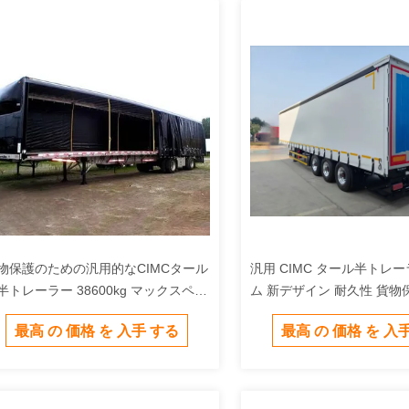
物保護のための汎用的なCIMCタール
汎用 CIMC タール半トレ
半トレーラー 38600kg マックスペイ
ム 新デザイン 耐久性 貨物
ード
スタマイズ可能 販売
最高 の 価格 を 入手 する
最高 の 価格 を 入