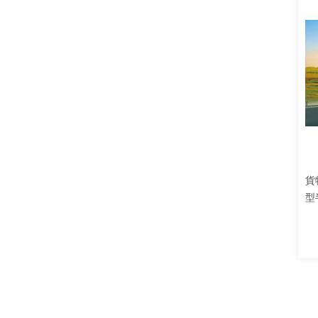
貨
型
ロ