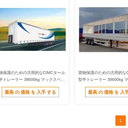
物保護のための汎用的なCIMCタール
貨物保護のための汎用的なC
半トレーラー 38600kg マックスペイ
型半トレーラー 38600kg
ード
ロード
最高 の 価格 を 入手 する
最高 の 価格 を 入
1