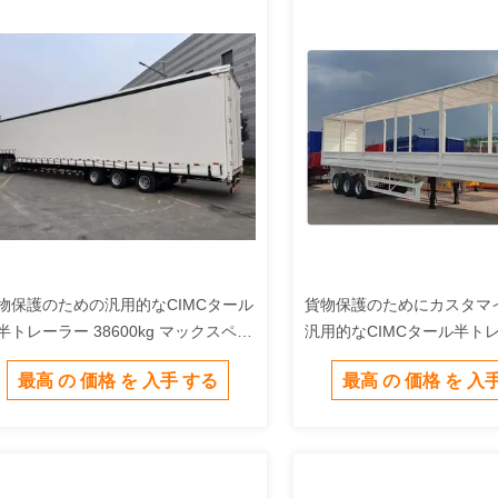
物保護のための汎用的なCIMCタール
貨物保護のためにカスタマ
半トレーラー 38600kg マックスペイ
汎用的なCIMCタール半ト
ード
ーム
最高 の 価格 を 入手 する
最高 の 価格 を 入