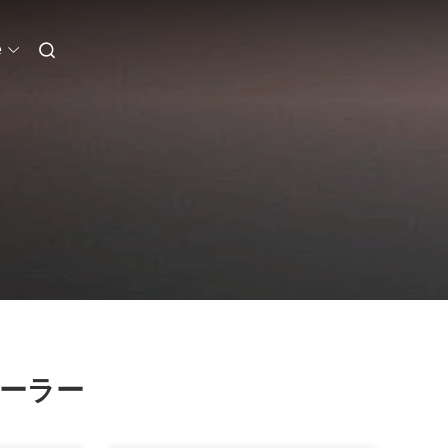
e
ーラー