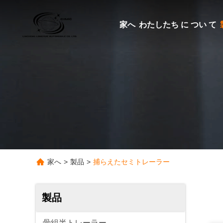
家へ
わたしたち に つい て
家へ
>
製品
>
捕らえたセミトレーラー
製品
骨組半トレーラー