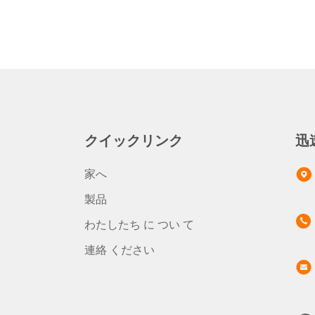
クイックリンク
迅
家へ
製品
わたしたち に つい て
連絡 ください