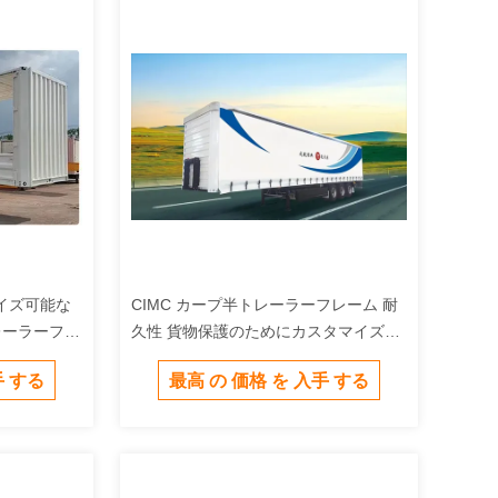
イズ可能な
CIMC カープ半トレーラーフレーム 耐
レーラーフレ
久性 貨物保護のためにカスタマイズ可
能
手 する
最高 の 価格 を 入手 する