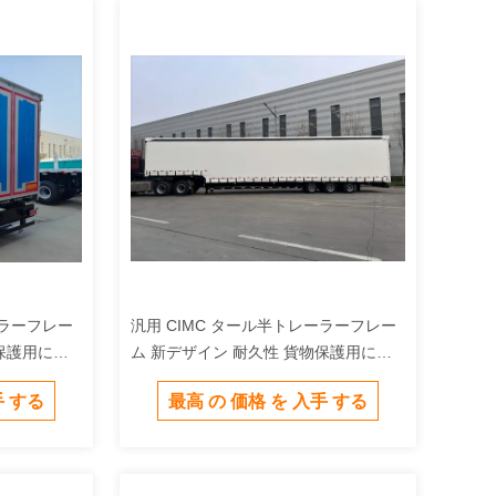
ーラーフレー
汎用 CIMC タール半トレーラーフレー
保護用にカ
ム 新デザイン 耐久性 貨物保護用にカ
スタマイズ可能 販売
手 する
最高 の 価格 を 入手 する