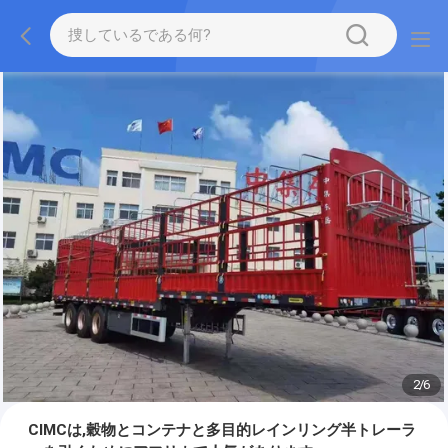
2
/
6
CIMCは,穀物とコンテナと多目的レインリング半トレーラ