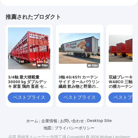
推薦されたプロダクト
3/4軸 最大積載量
3軸 40/45ft カーテン
双線ブレーキシ
30000 kg ダブルデッ
サイド タールパウリン
WABCO 三軸 6
キ 家畜 鶏肉 畜産 セミ
繊維 飲み物と野菜のた
の横カーテン 
トレーラー
めの半トレーラー
ー
ベストプライス
ベストプライス
ベストプラ
Desktop Site
ホーム
企業情報
お問い合わせ
地図
プライバシーポリシー
品質
骨組半トレーラー
中国工場.Copyright © 2026 Wuhan Lincheng