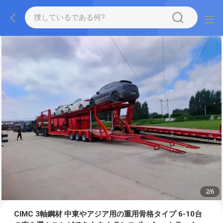
2
/
6
CIMC 3軸鋼材 中東やアジア用の重用骨格タイプ 6-10台