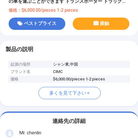
の車を運ぶことができます トランスポーター トラック半
トレーラー
価格：$6,000.00/pieces 1-2 pieces
ベストプライス
接触
製品の説明
起源の場所
シャン東,中国
ブランド名
CIMC
価格
$6,000.00/pieces 1-2 pieces
多くを見て下さい
連絡先の詳細
Mr. chenlin