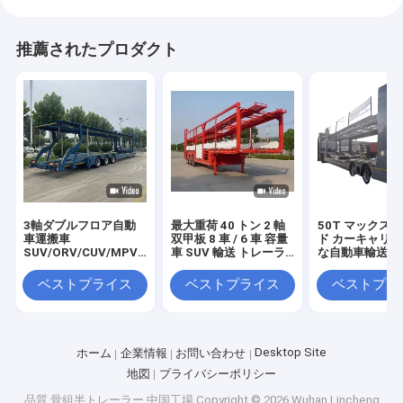
推薦されたプロダクト
3軸ダブルフロア自動
最大重荷 40 トン 2 軸
50T マックス
車運搬車
双甲板 8 車 / 6 車 容量
ド カーキャリア
SUV/ORV/CUV/MPV
車 SUV 輸送 トレーラ
な自動車輸送の
用セミトレーラー
ー
セミトレーラー
ベストプライス
ベストプライス
ベストプラ
Desktop Site
ホーム
企業情報
お問い合わせ
地図
プライバシーポリシー
品質
骨組半トレーラー
中国工場.Copyright © 2026 Wuhan Lincheng