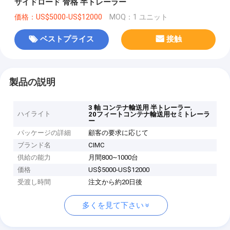
サイドロード 骨格 半トレーラー
価格：US$5000-US$12000
MOQ：1 ユニット
ベストプライス
接触
製品の説明
,
3 軸 コンテナ輸送用 半トレーラー
ハイライト
20フィートコンテナ輸送用セミトレーラ
ー
パッケージの詳細
顧客の要求に応じて
ブランド名
CIMC
供給の能力
月間800~1000台
価格
US$5000-US$12000
受渡し時間
注文から約20日後
多くを見て下さい