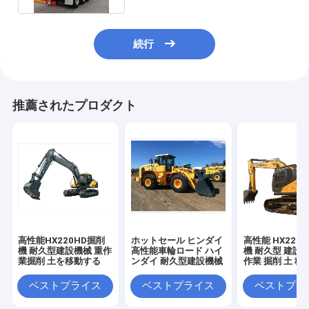
続行
推薦されたプロダクト
高性能HX220HD掘削
ホットセール ヒンダイ
高性能 HX220H
機 耐久型建設機械 重作
高性能車輪ロード ハイ
機 耐久型 建設機
業掘削 土を移動する
ンダイ 耐久型建設機械
作業 掘削 土 移
ベストプライス
ベストプライス
ベストプラ